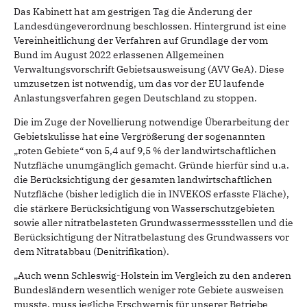
Das Kabinett hat am gestrigen Tag die Änderung der
Landesdüngeverordnung beschlossen. Hintergrund ist eine
Vereinheitlichung der Verfahren auf Grundlage der vom
Bund im August 2022 erlassenen Allgemeinen
Verwaltungsvorschrift Gebietsausweisung (AVV GeA). Diese
umzusetzen ist notwendig, um das vor der EU laufende
Anlastungsverfahren gegen Deutschland zu stoppen.
Die im Zuge der Novellierung notwendige Überarbeitung der
Gebietskulisse hat eine Vergrößerung der sogenannten
„roten Gebiete“ von 5,4 auf 9,5 % der landwirtschaftlichen
Nutzfläche unumgänglich gemacht. Gründe hierfür sind u.a.
die Berücksichtigung der gesamten landwirtschaftlichen
Nutzfläche (bisher lediglich die in INVEKOS erfasste Fläche),
die stärkere Berücksichtigung von Wasserschutzgebieten
sowie aller nitratbelasteten Grundwassermessstellen und die
Berücksichtigung der Nitratbelastung des Grundwassers vor
dem Nitratabbau (Denitrifikation).
„Auch wenn Schleswig-Holstein im Vergleich zu den anderen
Bundesländern wesentlich weniger rote Gebiete ausweisen
musste, muss jegliche Erschwernis für unserer Betriebe