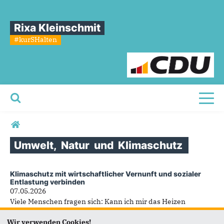
Rixa Kleinschmit
#kurSHalten
Toggl
Sie sind hier
Umwelt,
Natur
und
Klimaschutz
Klimaschutz mit wirtschaftlicher Vernunft und sozialer
Umwelt, Natur und
Entlastung verbinden
07.05.2026
Klimaschutz
Viele Menschen fragen sich: Kann ich mir das Heizen
überhaupt noch leisten? Welche Heizung ist die Richtige?
Wir verwenden Cookies!
Wie teuer wird die nächste...