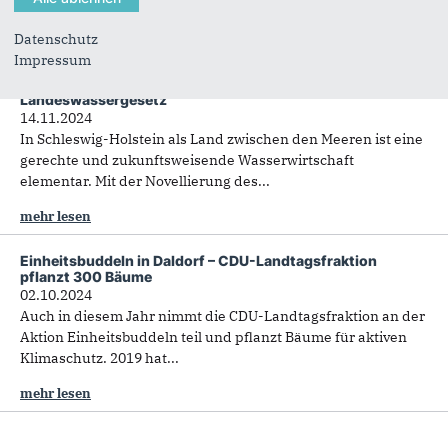
Landwirtschaft, die...
Datenschutz
mehr lesen
Impressum
Fokus auf Küstenschutz und Häfen beim
Landeswassergesetz
14.11.2024
In Schleswig-Holstein als Land zwischen den Meeren ist eine
gerechte und zukunftsweisende Wasserwirtschaft
elementar. Mit der Novellierung des...
mehr lesen
Einheitsbuddeln in Daldorf – CDU-Landtagsfraktion
pflanzt 300 Bäume
02.10.2024
Auch in diesem Jahr nimmt die CDU-Landtagsfraktion an der
Aktion Einheitsbuddeln teil und pflanzt Bäume für aktiven
Klimaschutz. 2019 hat...
mehr lesen