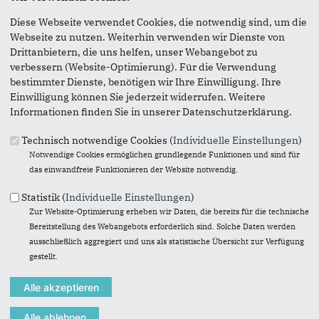
Diese Webseite verwendet Cookies, die notwendig sind, um die
mehr lesen
Webseite zu nutzen. Weiterhin verwenden wir Dienste von
Drittanbietern, die uns helfen, unser Webangebot zu
Ostseeschutz gemeinsam weiterentwickeln
verbessern (Website-Optimierung). Für die Verwendung
23.03.2026
bestimmter Dienste, benötigen wir Ihre Einwilligung. Ihre
Mit der Ausweisung der drei maritimen Schutzgebiete wird
Einwilligung können Sie jederzeit widerrufen. Weitere
ein zentraler Bestandteil des Aktionsplans Ostseeschutz
Informationen finden Sie in unserer Datenschutzerklärung.
2030 sichtbar umgesetzt. Damit...
mehr lesen
Technisch notwendige Cookies (
Individuelle Einstellungen
)
Notwendige Cookies ermöglichen grundlegende Funktionen und sind für
Ostseeschutz geht nur zusammen mit der Landwirtschaft
das einwandfreie Funktionieren der Website notwendig.
18.12.2025
Heute ist ein guter Tag für den Ostseeschutz
Statistik (
Individuelle Einstellungen
)
Zur Website-Optimierung erheben wir Daten, die bereits für die technische
mehr lesen
Bereitstellung des Webangebots erforderlich sind. Solche Daten werden
ausschließlich aggregiert und uns als statistische Übersicht zur Verfügung
Landwirtschaft und ländliche Räume verlässlich und
gestellt.
weitsichtig gestalten
30.01.2025
Trotz der begrenzten finanziellen Mittel ist es uns gelungen,
klare Prioritäten zu setzen, die den ländlichen Raum, die